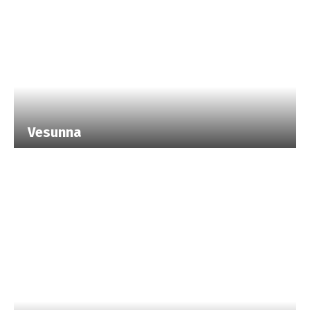
Nieuws
Contact & Toegang
Volg ons :
Facebook
Youtube
Instagram
AV
Sitemap
Juridische kennisgeving
Vesunna