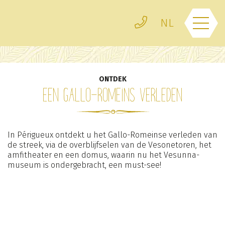
Cookies beheer paneel
Telefoon
NL
Menu
ONTDEK
Beschik. & Reservering
Een Gallo-Romeins verleden
Zwembad
Activiteiten & diensten
In Périgueux ontdekt u het Gallo-Romeinse verleden van
Kampeerplaatsen in
de streek, via de overblijfselen van de Vesonetoren, het
Verhuur
Dordogne
amfitheater en een domus, waarin nu het Vesunna-
museum is ondergebracht, een must-see!
Milieuvriendelijke camping
De regio
in de Dordogne | Camping
Les Pastourels
Gastenboek
Groepsreceptie