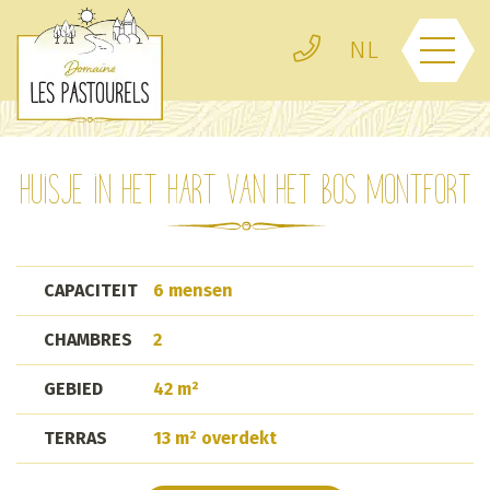
Cookies beheer paneel
Telefoon
NL
Menu
Huisje in het hart van het bos Montfort
Beschik. & Reservering
Zwembad
Activiteiten & diensten
CAPACITEIT
6 mensen
Kampeerplaatsen in
Verhuur
Dordogne
CHAMBRES
2
Milieuvriendelijke camping
De regio
in de Dordogne | Camping
GEBIED
42 m²
Les Pastourels
TERRAS
13 m² overdekt
Gastenboek
Groepsreceptie