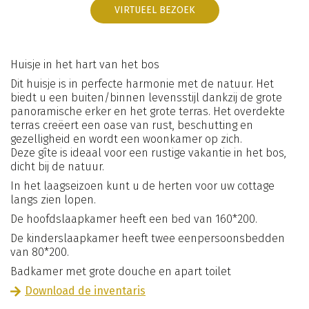
VIRTUEEL BEZOEK
Nieuws
Contact & Toegang
Volg ons :
Huisje in het hart van het bos
Dit huisje is in perfecte harmonie met de natuur. Het
Facebook
Youtube
Instagram
biedt u een buiten/binnen levensstijl dankzij de grote
AV
Sitemap
Juridische kennisgeving
panoramische erker en het grote terras. Het overdekte
terras creëert een oase van rust, beschutting en
gezelligheid en wordt een woonkamer op zich.
Deze gîte is ideaal voor een rustige vakantie in het bos,
dicht bij de natuur.
In het laagseizoen kunt u de herten voor uw cottage
langs zien lopen.
De hoofdslaapkamer heeft een bed van 160*200.
De kinderslaapkamer heeft twee eenpersoonsbedden
van 80*200.
Badkamer met grote douche en apart toilet
Download de inventaris