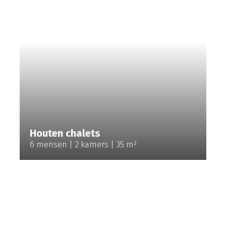
Houten chalets
6 mensen
2 kamers
35 m²