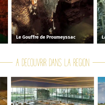
Le Gouffre de Proumeyssac
L
A decouvrir dans la region