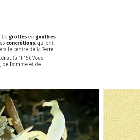
ifs
La région
. De
grottes
en
gouffres
,
res
concrétions
, qui ont
ités
Contact et accès
rs le centre de la Terre !
irac (à 1h15). Vous
le, de Domme et de