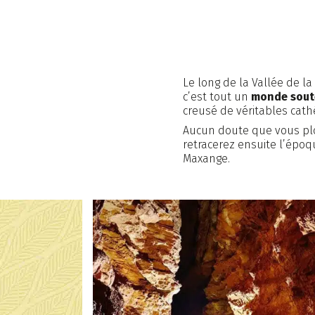
Piscine
Activités e
Le long de la Vallée de l
c’est tout un
monde sout
Camping écoresponsable
Livre 
creusé de véritables cathé
en Dordogne
Aucun doute que vous plon
retracerez ensuite l’époq
Maxange.