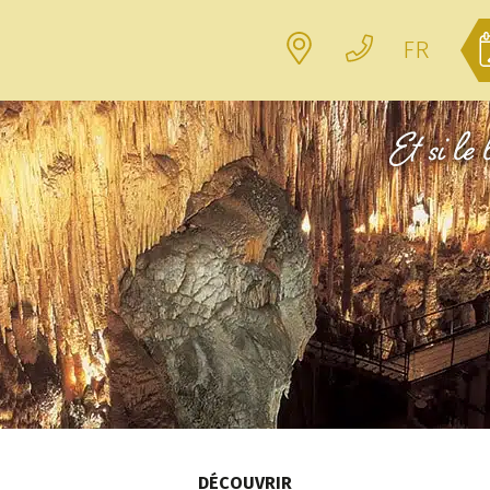
Localisation
Contact
FR
 de départ :
Votre hébergement :
DÉCOUVRIR