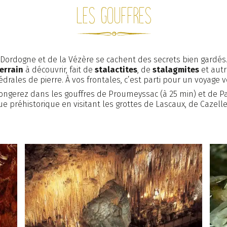
Les gouffres
t services
Emplacements
Locat
a Dordogne et de la Vézère se cachent des secrets bien gardés
errain
à découvrir, fait de
stalactites
, de
stalagmites
et aut
d’or
Groupes
Actual
drales de pierre. À vos frontales, c’est parti pour un voyage ve
gerez dans les gouffres de Proumeyssac (à 25 min) et de Pad
ue préhistorique en visitant les grottes de Lascaux, de Cazel
Suivez-nous :
Facebook
Youtube
Instagram
Mentions légales
CGV
Plan du site