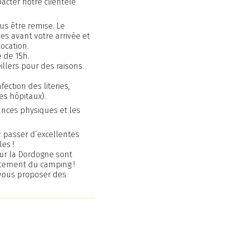
acter notre clientèle
ous être remise. Le
es avant votre arrivée et
ocation.
 de 15h.
llers pour des raisons
ection des literies,
es hôpitaux).
ances physiques et les
 passer d’excellentes
es !
sur la Dordogne sont
ctement du camping !
vous proposer des