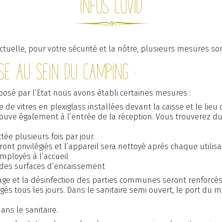
Infos Covid
t services
Emplacements
Locat
ctuelle, pour votre sécurité et la nôtre, plusieurs mesures so
se au sein du camping :
d’or
Groupes
Actual
posé par l’Etat nous avons établi certaines mesures :
 de vitres en plexiglass installées devant la caisse et le lieu 
rouve également à l’entrée de la réception. Vous trouverez du
Suivez-nous :
tée plusieurs fois par jour.
nt privilégiés et l’appareil sera nettoyé après chaque utilisa
Facebook
Youtube
Instagram
ployés à l’accueil
Mentions légales
CGV
Plan du site
 des surfaces d’encaissement
age et la désinfection des parties communes seront renforcés
és tous les jours. Dans le sanitaire semi ouvert, le port du
ans le sanitaire.