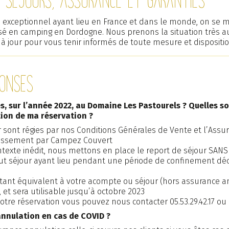
e exceptionnel ayant lieu en France et dans le monde, on se m
isé en camping en Dordogne. Nous prenons la situation très a
à jour pour vous tenir informés de toute mesure et dispositio
ponses
es, sur l’année 2022, au Domaine Les Pastourels ? Quelles so
tion de ma réservation ?
 sont régies par nos Conditions Générales de Vente et l’Assu
lissement par Campez Couvert
ntexte inédit, nous mettons en place le report de séjour SAN
t séjour ayant lieu pendant une période de confinement déci
ant équivalent à votre acompte ou séjour (hors assurance an
 et sera utilisable jusqu’à octobre 2023
tre réservation vous pouvez nous contacter 05.53.29.42.17 ou 0
annulation en cas de COVID ?