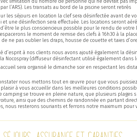
vec limitation du nombre de personne qui ne devrait pas imp
 par l’ARS). Les transats au bord de la piscine seront retirés
ur les séjours en location la clef sera désinfectée avant de v
 et une désinfection sera effectuée. Les locations seront aéré
tre le plus consciencieux possible pour le rendu de votre l
 espacerons le moment de remise des clefs à 16h30 à la place
 ne pas oublier les draps, housse de couette et taies d’orei
lité d’esprit à nos clients nous avons ajouté également la désinf
 la Nocospray (diffuseur désinfectant utilisé également dans l
’accueil sera organisé le dimanche soir en respectant les dist
nstater nous mettons tout en œuvre pour que vous puissiez
laisir à vous accueillir dans les meilleures conditions possibl
le camping se trouve en pleine nature, que plusieurs plages 
 voiture, ainsi que des chemins de randonnée en partant dire
s, nous resterons souriants et ferrons notre maximum pour 
e séjours, assurance et garanties