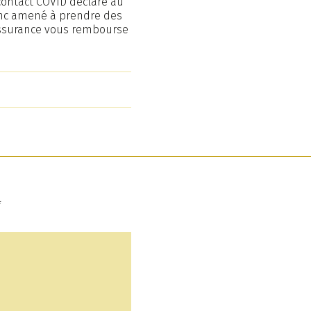
 contact COVID déclaré au
onc amené à prendre des
’assurance vous rembourse
*