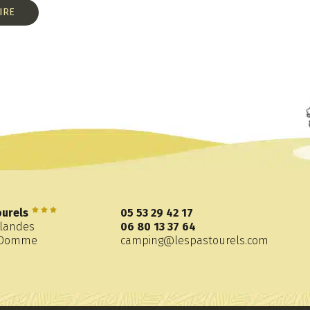
urels
05 53 29 42 17
ilandes
06 80 13 37 64
e-Domme
camping@lespastourels.com