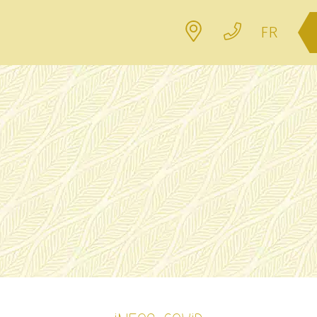
Localisation
Contact
FR
 de départ :
Votre hébergement :