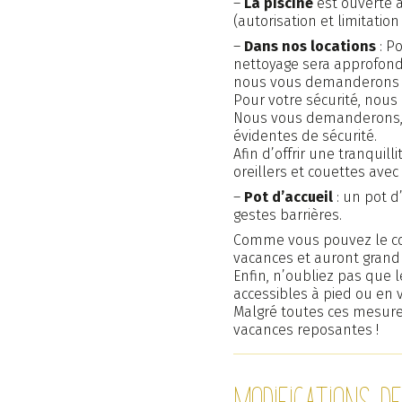
–
La piscine
est ouverte a
(autorisation et limitation
–
Dans nos locations
: Po
nettoyage sera approfondi
nous vous demanderons d’ê
Pour votre sécurité, nous
Nous vous demanderons, de
évidentes de sécurité.
Afin d’offrir une tranquil
oreillers et couettes avec
–
Pot d’accueil
: un pot d
gestes barrières.
Comme vous pouvez le co
vacances et auront grand p
Enfin, n’oubliez pas que 
accessibles à pied ou en
Malgré toutes ces mesure
vacances reposantes !
Modifications d