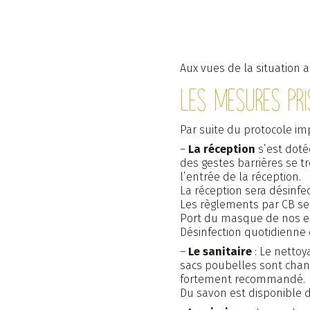
Piscine
Activités e
Aux vues de la situation a
Les mesures pri
Camping écoresponsable
Livre 
en Dordogne
Par suite du protocole im
–
La réception
s’est dotée
des gestes barrières se t
l’entrée de la réception.
La réception sera désinfec
Les règlements par CB sero
Port du masque de nos em
Désinfection quotidienne
–
Le sanitaire
: Le nettoy
sacs poubelles sont chang
fortement recommandé.
Du savon est disponible d