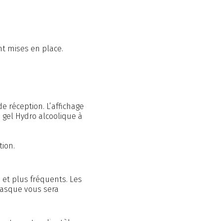
ifs
La région
nt mises en place.
ités
Contact et accès
de réception. L’affichage
 gel Hydro alcoolique à
tion.
 et plus fréquents. Les
 masque vous sera